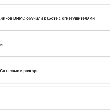
дников ВИМС обучили работе с огнетушителями
ти
Са в самом разгаре