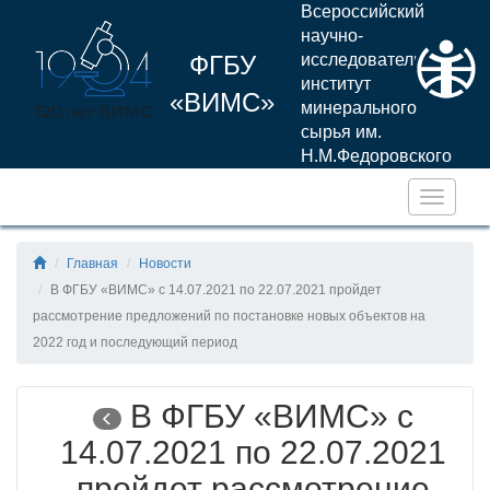
Всероссийский
научно-
ФГБУ
исследовательский
институт
«ВИМС»
минерального
сырья им.
Н.М.Федоровского
Навига
Главная
Новости
В ФГБУ «ВИМС» с 14.07.2021 по 22.07.2021 пройдет
рассмотрение предложений по постановке новых объектов на
2022 год и последующий период
В ФГБУ «ВИМС» с
14.07.2021 по 22.07.2021
пройдет рассмотрение