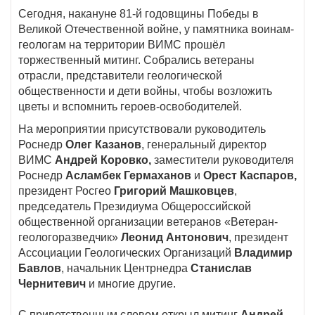
Сегодня, накануне 81-й годовщины Победы в
Великой Отечественной войне, у памятника воинам-
геологам на территории ВИМС прошёл
торжественный митинг. Собрались ветераны
отрасли, представители геологической
общественности и дети войны, чтобы возложить
цветы и вспомнить героев-освободителей.
На мероприятии присутствовали руководитель
Роснедр
Олег Казанов
, генеральный директор
ВИМС
Андрей Коровко,
заместители руководителя
Роснедр
Асламбек Гермаханов
и
Орест Каспаров,
президент Росгео
Григорий Машковцев
,
председатель Президиума Общероссийской
общественной организации ветеранов «Ветеран-
геологоразведчик»
Леонид Антонович
, президент
Ассоциации Геологических Организаций
Владимир
Бавлов
, начальник Центрнедра
Станислав
Чернитевич
и многие другие.
С приветственным словом открыл митинг
Андрей