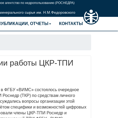
ое агентство по недропользованию (РОСНЕДРА)
 минерального сырья им. Н.М.Федоровского
ПУБЛИКАЦИИ, ОТЧЕТЫ
КОНТАКТЫ
ии работы ЦКР-ТПИ
. в ФГБУ «ВИМС» состоялось очередное
 Роснедр (ТКР) по средствам личного
бсуждались вопросы организации этой
учётом специфики и возможностей цифровых
вовали члены ЦКР-ТПИ Роснедр и