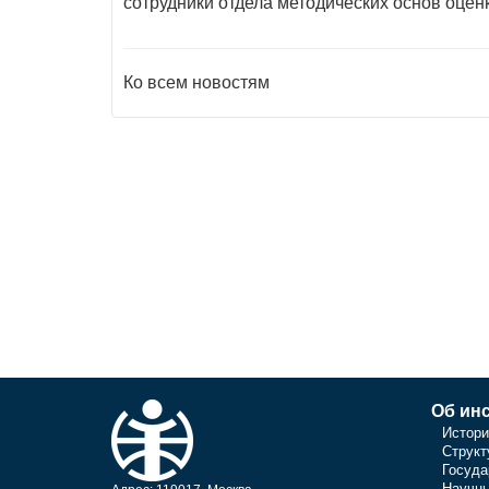
сотрудники отдела методических основ оце
Ко всем новостям
Об инс
Истори
Структ
Госуда
Научны