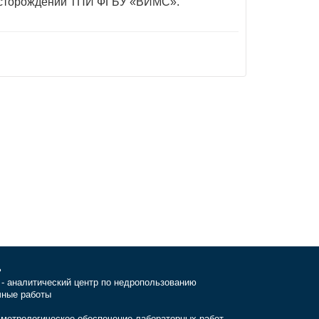
 месторождений ТПИ ФГБУ «ВИМС».
ь
- аналитический центр по недропользованию
чные работы
 метрологическое обеспечение лабораторных работ