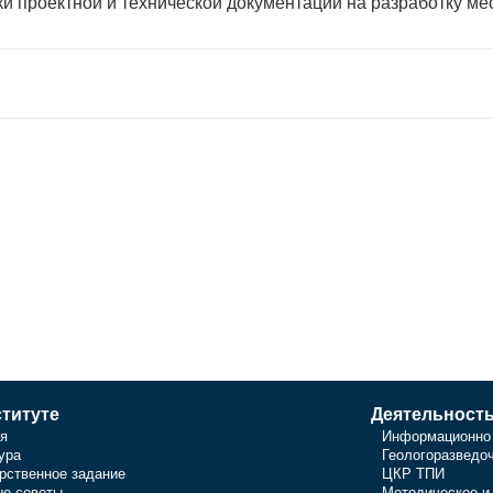
нки проектной и технической документации на разработку
титуте
Деятельност
я
Информационно 
ура
Геологоразведо
рственное задание
ЦКР ТПИ
е советы
Методическое и