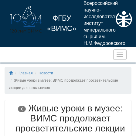
Всероссийский
научно-
ФГБУ
исследовательский
институт
«ВИМС»
минерального
сырья им.
Н.М.Федоровского
Навига
Главная
Новости
Живые уроки в музее: ВИМС продолжает просветительские
лекции для школьников
Живые уроки в музее:
ВИМС продолжает
просветительские лекции