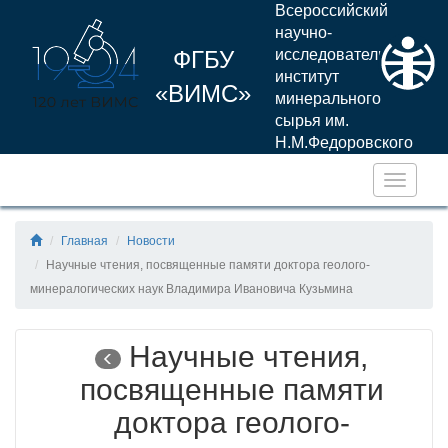
Всероссийский
научно-
ФГБУ
исследовательский
институт
«ВИМС»
минерального
сырья им.
Н.М.Федоровского
Навига
Главная
Новости
Научные чтения, посвященные памяти доктора геолого-
минералогических наук Владимира Ивановича Кузьмина
Научные чтения,
посвященные памяти
доктора геолого-