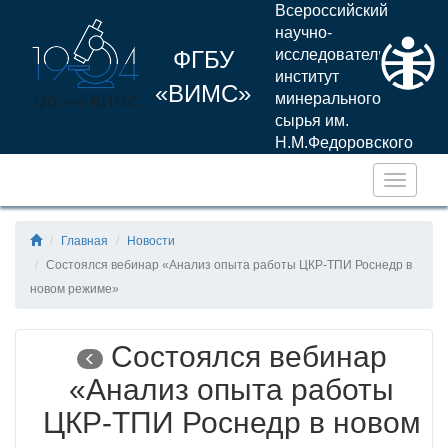
Всероссийский
научно-
ФГБУ
исследовательский
институт
«ВИМС»
минерального
сырья им.
Н.М.Федоровского
Навига
Главная
Новости
Состоялся вебинар «Анализ опыта работы ЦКР-ТПИ Роснедр в
новом режиме»
Состоялся вебинар
«Анализ опыта работы
ЦКР-ТПИ Роснедр в новом