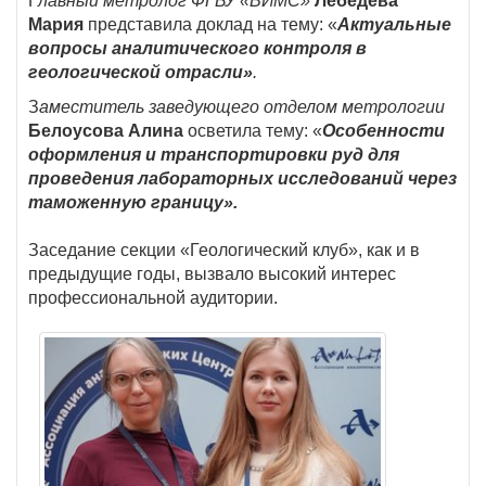
Г
лавный метролог ФГБУ «ВИМС»
Лебедева
Мария
представила доклад на тему: «
Актуальные
вопросы аналитического контроля в
геологической отрасли»
.
З
аместитель заведующего отделом метрологии
Белоусова Алина
осветила тему: «
Особенности
оформления и транспортировки руд для
проведения лабораторных исследований через
таможенную границу».
Заседание секции «Геологический клуб», как и в
предыдущие годы, вызвало высокий интерес
профессиональной аудитории.