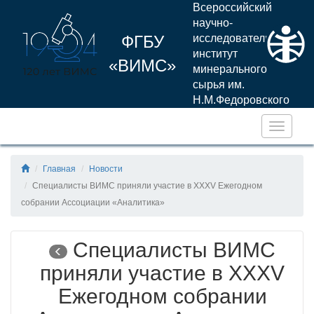
Всероссийский
научно-
ФГБУ
исследовательский
институт
«ВИМС»
минерального
сырья им.
Н.М.Федоровского
Навига
Главная
Новости
Специалисты ВИМС приняли участие в XXXV Ежегодном
собрании Ассоциации «Аналитика»
Специалисты ВИМС
приняли участие в XXXV
Ежегодном собрании