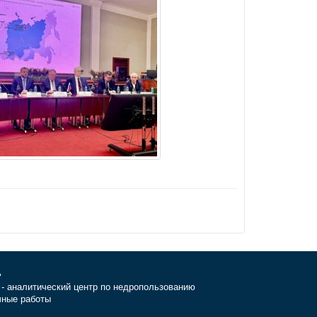
ь
- аналитический центр по недропользованию
чные работы