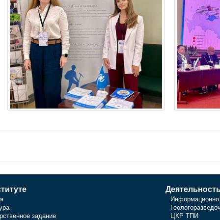
титуте
Деятельност
я
Информационно 
ура
Геологоразведо
рственное задание
ЦКР ТПИ