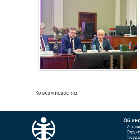
Ко всем новостям
Об инс
Истори
Структ
Госуда