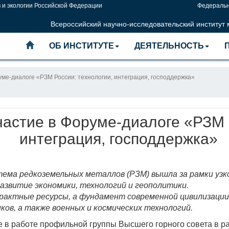
 и экологии Российской Федерации
Федеральн
Всероссийский научно-исследовательский институт
ОБ ИНСТИТУТЕ
ДЕЯТЕЛЬНОСТЬ
ме-диалоге «РЗМ России: технологии, интеграция, господдержка»
стие в Форуме-диалоге «РЗМ Р
интеграция, господдержка»
ема редкоземельных металлов (РЗМ) вышла за рамки уз
развитие экономики, технологий и геополитики.
рактные ресурсы, а фундамент современной цивилизации.
ов, а также военных и космических технологий.
 в работе профильной группы Высшего горного совета в р