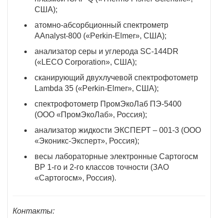
США);
атомно-абсорбционный спектрометр
AAnalyst-800 («Perkin-Elmer», США);
анализатор серы и углерода SC-144DR
(«LECO Corporation», США);
сканирующий двухлучевой спектрофотометр
Lambda 35 («Perkin-Elmer», США);
спектрофотометр ПромЭкоЛаб ПЭ-5400
(ООО «ПромЭкоЛаб», Россия);
анализатор жидкости ЭКСПЕРТ – 001-3 (ООО
«Эконикс-Эксперт», Россия);
весы лабораторные электронные Сартогосм
ВР 1-го и 2-го классов точности (ЗАО
«Сартогосм», Россия).
Контакты: