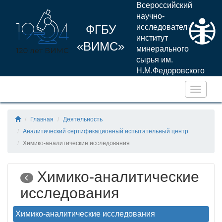
Всероссийский
научно-
ФГБУ
исследовательский
институт
«ВИМС»
минерального
сырья им.
Н.М.Федоровского
Навига
Главная
Деятельность
Аналитический сертификационный испытательный центр
Химико-аналитические исследования
Химико-аналитические
исследования
Химико-аналитические исследования