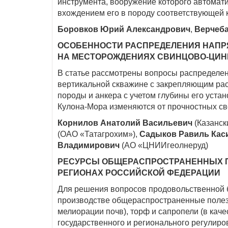
инструмента, вооружение которого автомати
вхождением его в породу соответствующей 
Боровков Юрий Александрович
,
Верчеба
ОСОБЕННОСТИ РАСПРЕДЕЛЕНИЯ НАПР
НА МЕСТОРОЖДЕНИЯХ СВИНЦОВО-ЦИН
В статье рассмотрены вопросы распределен
вертикальной скважине с закрепляющим рас
породы и анкера с учетом глубины его уста
Кулона-Мора изменяются от прочностных сво
Корнилов Анатолий Васильевич
(Казанск
(ОАО «Татагрохим»),
Садыков Равиль Кас
Владимирович
(АО «ЦНИИгеолнеруд)
РЕСУРСЫ ОБЩЕРАСПРОСТРАНЕННЫХ П
РЕГИОНАХ РОССИЙСКОЙ ФЕДЕРАЦИИ
Для решения вопросов продовольственной б
производстве общераспространенные полез
мелиорации почв), торф и сапропели (в кач
государственного и регионального регулир