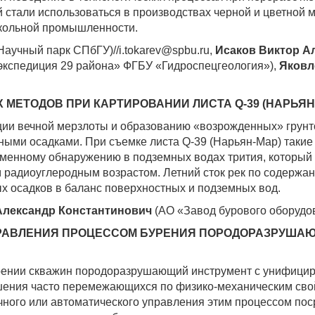
стали использоваться в производствах черной и цветной ме
екольной промышленности.
учный парк СПбГУ)//i.tokarev@spbu.ru,
Исаков Виктор А
экспедиция 29 района» ФГБУ «Гидроспецгеология»),
Яковл
МЕТОДОВ ПРИ КАРТИРОВАНИИ ЛИСТА Q-39 (НАРЬЯН
ции вечной мерзлоты и образованию «возрожденных» грун
ными осадками. При съемке листа Q-39 (Нарьян-Мар) таки
менному обнаружению в подземных водах трития, который
 радиоуглеродным возрастом. Летний сток рек по содержан
х осадков в баланс поверхностных и подземных вод.
Александр Константинович
(АО «Завод бурового оборудо
РАВЛЕНИЯ ПРОЦЕССОМ БУРЕНИЯ ПОРОДОРАЗРУША
бурении скважин породоразрушающий инструмент с унифиц
ения часто перемежающихся по физико-механическим сво
ного или автоматического управления этим процессом п