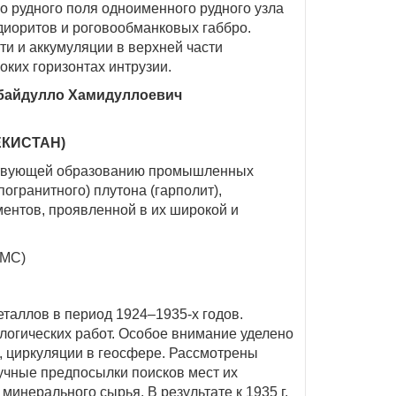
 рудного поля одноименного рудного узла
диоритов и роговообманковых габбро.
ти и аккумуляции в верхней части
ких горизонтах интрузии.
Убайдулло Хамидуллоевич
ЕКИСТАН)
обствующей образованию промышленных
огранитного) плутона (гарполит),
ентов, проявленной в их широкой и
МС)
таллов в период 1924–1935-х годов.
огических работ. Особое внимание уделено
, циркуляции в геосфере. Рассмотрены
учные предпосылки поисков мест их
инерального сырья. В результате к 1935 г.