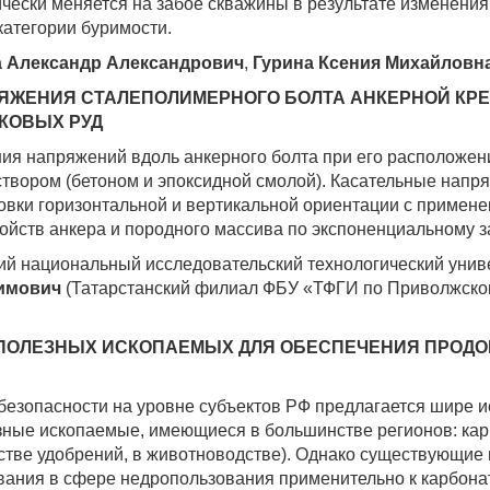
чески меняется на забое скважины в результате изменения
категории буримости.
 Александр Александрович
,
Гурина Ксения Михайловн
ЯЖЕНИЯ СТАЛЕПОЛИМЕРНОГО БОЛТА АНКЕРНОЙ КР
КОВЫХ РУД
ия напряжений вдоль анкерного болта при его расположени
твором (бетоном и эпоксидной смолой). Касательные напр
новки горизонтальной и вертикальной ориентации с примен
йств анкера и породного массива по экспоненциальному за
ий национальный исследовательский технологический унив
имович
(Татарстанский филиал ФБУ «ТФГИ по Приволжско
ОЛЕЗНЫХ ИСКОПАЕМЫХ ДЛЯ ОБЕСПЕЧЕНИЯ ПРОДО
езопасности на уровне субъектов РФ предлагается шире и
ные ископаемые, имеющиеся в большинстве регионов: кар
естве удобрений, в животноводстве). Однако существующи
ования в сфере недропользования применительно к карбон