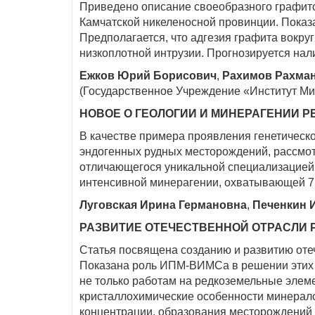
Приведено описание своеобразного графитс
Камчатской никеленосной провинции. Показа
Предполагается, что адгезия графита вокру
низкоплотной интрузии. Прогнозируется нал
Ежков Юрий Борисович
,
Рахимов Рахма
(Государственное Учреждение «Институт Ми
НОВОЕ О ГЕОЛОГИИ И МИНЕРАГЕНИИ Р
В качестве примера проявления генетичес
эндогенных рудных месторождений, рассмотр
отличающегося уникальной специализацией 
интенсивной минерагении, охватывающей 7
Луговская Ирина Германовна
,
Печенкин 
РАЗВИТИЕ ОТЕЧЕСТВЕННОЙ ОТРАСЛИ 
Статья посвящена созданию и развитию оте
Показана роль ИПМ-ВИМСа в решении этих з
не только работам на редкоземельные элеме
кристаллохимические особенности минерало
концентрации, образования месторождений и