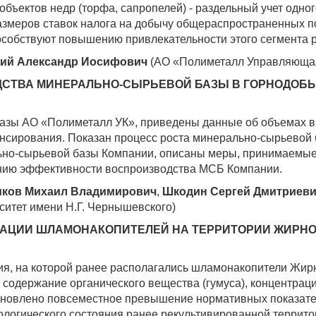
бъектов недр (торфа, сапропелей) - раздельный учет одног
азмеров ставок налога на добычу общераспространенных 
пособствуют повышению привлекательности этого сегмента 
ий Александр Иосифович
(АО «Полиметалл Управляюща
СТВА МИНЕРАЛЬНО-СЫРЬЕВОЙ БАЗЫ В ГОРНОДОБ
базы АО «Полиметалл УК», приведены данные об объемах 
нансирования. Показан процесс роста минерально-сырьево
но-сырьевой базы Компании, описаны меры, принимаемые
ию эффективности воспроизводства МСБ Компании.
иков Михаил Владимирович
,
Шкодин Сергей Дмитриев
ситет имени Н.Г. Чернышевского)
ИВАЦИИ ШЛАМОНАКОПИТЕЛЕЙ НА ТЕРРИТОРИИ ЖИРН
я, на которой ранее располагались шламонакопители Жир
содержание органического вещества (гумуса), концентраци
тановлено повсеместное превышение нормативных показат
огического состояния ранее рекультивированной террито