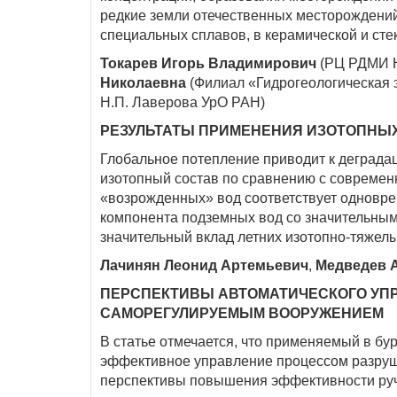
редкие земли отечественных месторождений 
специальных сплавов, в керамической и ст
Токарев Игорь Владимирович
(РЦ РДМИ На
Николаевна
(Филиал «Гидрогеологическая 
Н.П. Лаверова УрО РАН)
РЕЗУЛЬТАТЫ ПРИМЕНЕНИЯ ИЗОТОПНЫХ 
Глобальное потепление приводит к деграда
изотопный состав по сравнению с современ
«возрожденных» вод соответствует одновре
компонента подземных вод со значительным
значительный вклад летних изотопно-тяжелы
Лачинян Леонид Артемьевич
,
Медведев 
ПЕРСПЕКТИВЫ АВТОМАТИЧЕСКОГО УП
САМОРЕГУЛИРУЕМЫМ ВООРУЖЕНИЕМ
В статье отмечается, что применяемый в 
эффективное управление процессом разруш
перспективы повышения эффективности руч