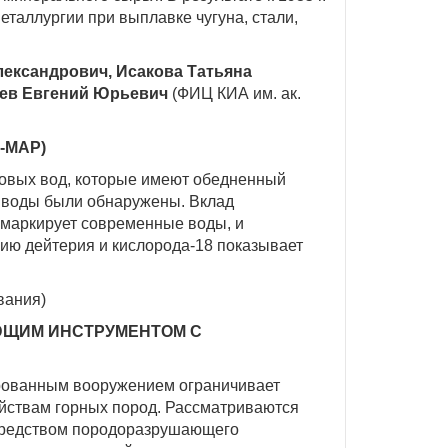
таллургии при выплавке чугуна, стали,
лександрович,
Исакова Татьяна
ев Евгений Юрьевич
(ФИЦ КИА им. ак.
-МАР)
товых вод, которые имеют обедненный
е воды были обнаружены. Вклад
 маркирует современные воды, и
ию дейтерия и кислорода-18 показывает
вания)
ЮЩИМ ИНСТРУМЕНТОМ С
ированным вооружением ограничивает
йствам горных пород. Рассматриваются
осредством породоразрушающего