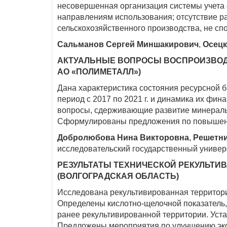
несовершенная организация системы учета о
направлениям использования; отсутствие р
сельскохозяйственного производства, не с
Cальманов Сергей Миншакирович
,
Осецк
АКТУАЛЬНЫЕ ВОПРОСЫ ВОСПРОИЗВОД
АО «ПОЛИМЕТАЛЛ»)
Дана характеристика состояния ресурсной 
период с 2017 по 2021 г. и динамика их фи
вопросы, сдерживающие развитие минераль
Сформулированы предложения по повышен
Добролюбова Нина Викторовна
,
Решетн
исследовательский государственный универ
РЕЗУЛЬТАТЫ ТЕХНИЧЕСКОЙ РЕКУЛЬТ
(ВОЛГОГРАДСКАЯ ОБЛАСТЬ)
Исследована рекультивированная территори
Определены кислотно-щелочной показатель, 
ранее рекультивированной территории. Ус
Предложены мероприятия по улучшению экол