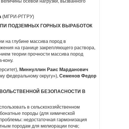
 величины осевой нагрузки, вызванного
а
(МГРИ-РГГРУ)
ЕПИ ПОДЗЕМНЫХ ГОРНЫХ ВЫРАБОТОК
и на глубине массива пород в
яжения на границе закрепляющего раствора,
ением теории прочности массива пород
-кону.
ерситет),
Миннуллин Раис Марданович
му федеральному округу»),
Семенов Федор
ВОЛЬСТВЕННОЙ БЕЗОПАСНОСТИ В
спользовать в сельскохозяйственном
бонатные породы (для химической
е проблемы: недостаточная гармонизация
атным породам для мелиорации почв;