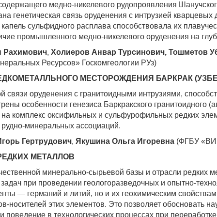
одержащего медно-никелевого рудопроявления Шанучского
на генетическая связь оруденения с интрузией кварцевых 
г капель сульфидного расплава способствовала их плавучес
ичие промышленного медно-никелевого оруденения на глубо
н Рахимович
,
Холиеров Анвар Турсинович, Тошметов 
неральных Ресурсов» Госкомгеологии РУз)
ЕДКОМЕТАЛЛЬНОГО МЕСТОРОЖДЕНИЯ БАРКРАК (УЗБ
кой связи оруденения с гранитоидными интрузиями, спос
ены особенности генезиса Баркракского гранитоидного (ап
на комплекс оксифильных и сульфурофильных редких элем
 рудно-минеральных ассоциаций.
Игорь Гертрудович
,
Якушина Ольга Игоревна
(ФГБУ «ВИ
РЕДКИХ МЕТАЛЛОВ
чественной минерально-сырьевой базы и отрасли редких ме
адач при проведении геологоразведочных и опытно-технол
нты — германий и литий, но и их геохимическим свойствам
в-носителей этих элементов. Это позволяет обосновать на
 поведение в технологических процессах при переработке м