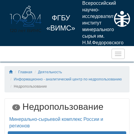
Всероссийский
научно-
ФГБУ
исследовательский
институт
«ВИМС»
минерального
сырья им.
Н.М.Федоровского
Навига
Главная
Деятельность
Информационно - аналитический центр по недропользованию
Недропользование
Недропользование
Минерально-сырьевой комплекс России и
регионов