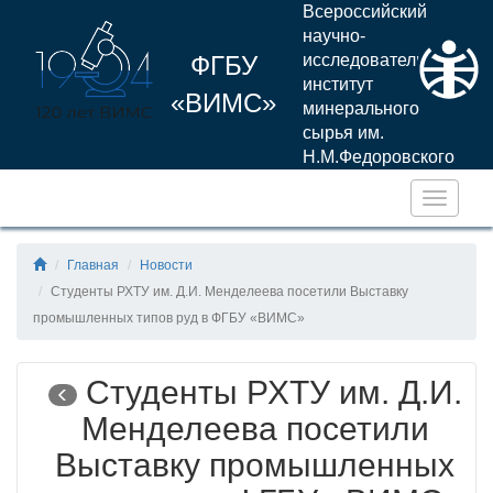
Всероссийский
научно-
ФГБУ
исследовательский
институт
«ВИМС»
минерального
сырья им.
Н.М.Федоровского
Навига
Главная
Новости
Студенты РХТУ им. Д.И. Менделеева посетили Выставку
промышленных типов руд в ФГБУ «ВИМС»
Студенты РХТУ им. Д.И.
Менделеева посетили
Выставку промышленных