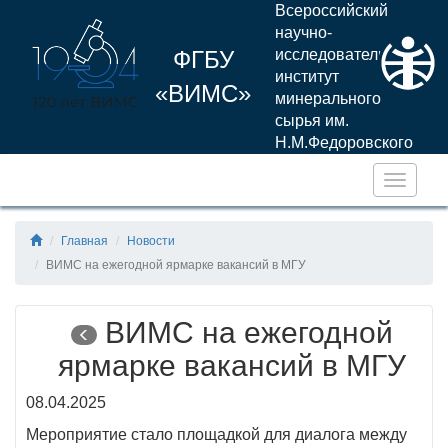
Всероссийский
научно-
ФГБУ
исследовательский
институт
«ВИМС»
минерального
сырья им.
Н.М.Федоровского
Навига
Главная
Новости
ВИМС на ежегодной ярмарке вакансий в МГУ
ВИМС на ежегодной
ярмарке вакансий в МГУ
08.04.2025
Мероприятие стало площадкой для диалога между