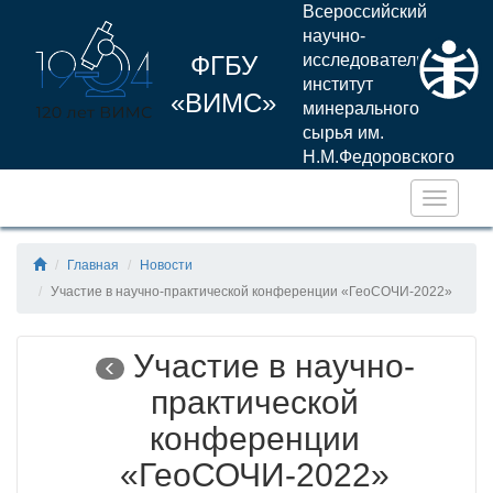
Всероссийский
научно-
ФГБУ
исследовательский
институт
«ВИМС»
минерального
сырья им.
Н.М.Федоровского
Навига
Главная
Новости
Участие в научно-практической конференции «ГеоСОЧИ-2022»
Участие в научно-
практической
конференции
«ГеоСОЧИ-2022»