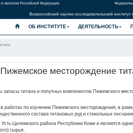
 и экологии Российской Федерации
Федеральн
Всероссийский научно-исследовательский институт
ОБ ИНСТИТУТЕ
ДЕЯТЕЛЬНОСТЬ
титана
Пижемское месторождение тит
ы запасы титана и попутных компонентов Пижемского мест
в работах по изучению Пижемского месторождения, в рамк
щественного состава титановых руд и стекольных песчани
Усть-Цилемского района Республики Коми и является одним
ого) сырья.