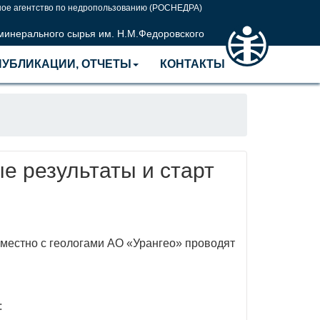
ое агентство по недропользованию (РОСНЕДРА)
 минерального сырья им. Н.М.Федоровского
ПУБЛИКАЦИИ, ОТЧЕТЫ
КОНТАКТЫ
е результаты и старт
местно с геологами АО «Урангео» проводят
: