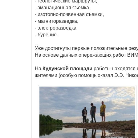
- геологические маршруты,
- эманационная съемка
- изотопно-почвенная съемки,
- магниторазведка,
- электроразведка
- бурение.
Уже достигнуты первые положительные рез
На основе данных опережающих работ ВИМС
На
Кудунской площади
работы находятся н
жителями (особую помощь оказал Э.Э. Нико