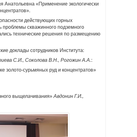
я Анатольевна «Применение экологически
онцентратов».
зопасности действующих горных
сь проблемы скважинного подземного
ались технические решения по размещению
кие доклады сотрудников Института:
иева С.И., Соколова В.Н., Рогожин А.А.
:
ке золото-сурьмяных руд и концентратов»
кучного выщелачивания»
Авдонин Г.И.,