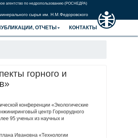
ое агентство по недропользованию (РОСНЕДРА)
 минерального сырья им. Н.М.Федоровского
ПУБЛИКАЦИИ, ОТЧЕТЫ
КОНТАКТЫ
екты горного и
в»
нической конференции «Экологические
Инжиниринговый центр Горнорудного
лее 95 ученых из научных и
тлана Ивановна «Технологии