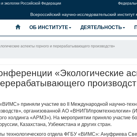
 и экологии Российской Федерации
Федеральн
Всероссийский научно-исследовательский институт
ОБ ИНСТИТУТЕ
ДЕЯТЕЛЬНОСТЬ
логические аспекты горного и перерабатывающего производств»
онференции «Экологические асп
перерабатывающего производст
 «ВИМС» приняли участие во II Международной научно-тех
изводств», организованной АО «ВНИПИпромтехнологии» (
ого холдинга «АРМЗ»). На мероприятии приняло участие бо
уссии, Казахстана, Узбекистана и других стран.
ты технологического отдела ФГБУ «ВИМС»: Ануфриева Све