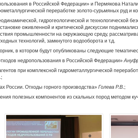
ользования в Российской Федерации» и Пермякова Натали
ометаллургической переработке золото-сурьмяных руд и к
одинамической, гидрогеологической и технологической бе
бстановке оживленной и критической дискуссии поднимали
ствия промышленности на окружающую среду, рассматрив
одных технологий, замкнутого водооборота и т.д.
орник, в котором будут опубликованы следующие тематичес
отходов недропользования в Российской Федерации»
Ануфр
агентов при комплексной гидрометаллургической переработ
.
;
тах России. Отходы горного производства»
Голева Р.В.
;
ечения полезных компонентов из скальных пород методом 