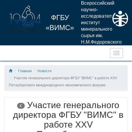
Всероссийский
научно-
ФГБУ
исследовательский
институт
«ВИМС»
минерального
сырья им.
Н.М.Федоровского
Навига
Главная
Новости
Участие генерального директора ФГБУ "ВИМС" в работе XXV
Петербургского международного экономического форума
Участие генерального
директора ФГБУ "ВИМС" в
работе XXV