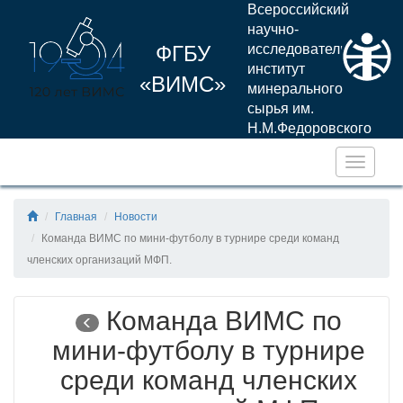
Всероссийский
научно-
ФГБУ
исследовательский
институт
«ВИМС»
минерального
сырья им.
Н.М.Федоровского
Навига
Главная
Новости
Команда ВИМС по мини-футболу в турнире среди команд
членских организаций МФП.
Команда ВИМС по
мини-футболу в турнире
среди команд членских