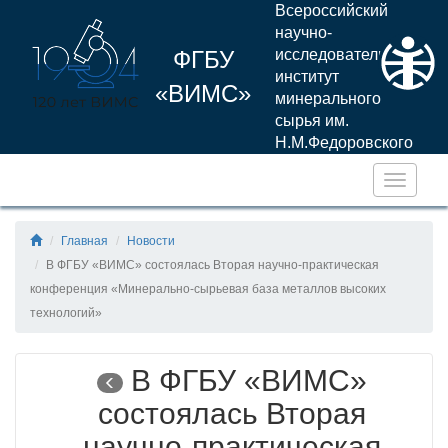
Всероссийский
научно-
ФГБУ
исследовательский
институт
«ВИМС»
минерального
сырья им.
Н.М.Федоровского
Навига
Главная
Новости
В ФГБУ «ВИМС» состоялась Вторая научно-практическая
конференция «Минерально-сырьевая база металлов высоких
технологий»
В ФГБУ «ВИМС»
состоялась Вторая
научно-практическая