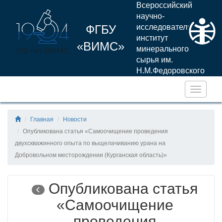
Всероссийский
научно-
ФГБУ
исследовательский
институт
«ВИМС»
минерального
сырья им.
Н.М.Федоровского
Навига
Главная
Новости
Опубликована статья «Самоочищение проведения
двухскважинного опыта по выщелачиванию урана на
Добровольном месторождении (Курганская область)»
Опубликована статья
«Самоочищение
проведения