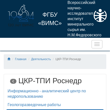
Всероссийский
научно-
ФГБУ
исследовательский
институт
«ВИМС»
минерального
сырья им.
Н.М.Федоровского
Навига
Главная
Деятельность
ЦКР-ТПИ Роснедр
ЦКР-ТПИ Роснедр
Информационно - аналитический центр по
недропользованию
Геологоразведочные работы