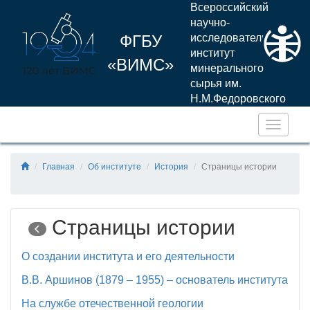
Всероссийский
научно-
ФГБУ
исследовательский
институт
«ВИМС»
минерального
сырья им.
Н.М.Федоровского
Навига
Главная
Об институте
История
Страницы истории
Страницы истории
О создании института и его деятельности
В.В. Аршинов (1879 – 1955) – основатель института
На службе отечественной геологии