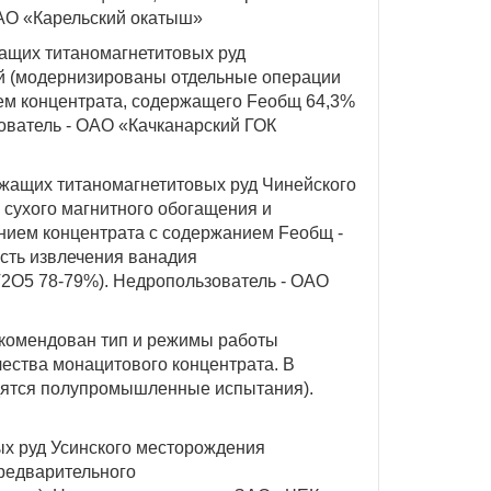
ОАО «Карельский окатыш»
ащих титаномагнетитовых руд
ий (модернизированы отдельные операции
ем концентрата, содержащего Feобщ 64,3%
ователь - ОАО «Качканарский ГОК
жащих титаномагнетитовых руд Чинейского
 сухого магнитного обогащения и
нием концентрата с содержанием Feобщ -
ость извлечения ванадия
V2O5 78-79%). Недропользователь - ОАО
екомендован тип и режимы работы
ества монацитового концентрата. В
дятся полупромышленные испытания).
х руд Усинского месторождения
редварительного