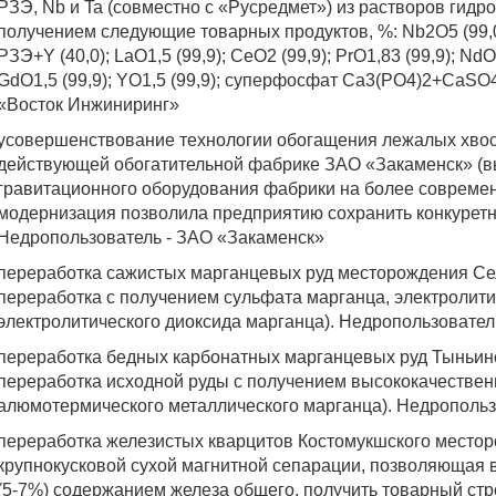
РЗЭ, Nb и Ta (совместно с «Русредмет») из растворов гидр
получением следующие товарных продуктов, %: Nb2O5 (99,0);
РЗЭ+Y (40,0); LaO1,5 (99,9); CeO2 (99,9); PrO1,83 (99,9); NdO
GdO1,5 (99,9); YO1,5 (99,9); суперфосфат Ca3(PO4)2+CaSO4
«Восток Инжиниринг»
усовершенствование технологии обогащения лежалых хво
действующей обогатительной фабрике ЗАО «Закаменск» (
гравитационного оборудования фабрики на более совреме
модернизация позволила предприятию сохранить конкуретн
Недропользователь - ЗАО «Закаменск»
переработка сажистых марганцевых руд месторождения Се
переработка с получением сульфата марганца, электролити
электролитического диоксида марганца). Недропользоват
переработка бедных карбонатных марганцевых руд Тыньин
переработка исходной руды с получением высококачествен
алюмотермического металлического марганца). Недропол
переработка железистых кварцитов Костомукшского место
крупнокусковой сухой магнитной сепарации, позволяющая 
(5-7%) содержанием железа общего, получить товарный ст