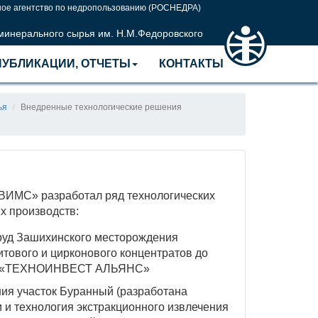
ое агентство по недропользованию (РОСНЕДРА)
 минерального сырья им. Н.М.Федоровского
ПУБЛИКАЦИИ, ОТЧЕТЫ
КОНТАКТЫ
ья
Внедренные технологические решения
 «ВИМС» разработал ряд технологических
х производств:
руд Зашихинского месторождения
тового и цирконового концентратов до
ЗАО «ТЕХНОИНВЕСТ АЛЬЯНС»
ия участок Буранный (разработана
 и технология экстракционного извлечения