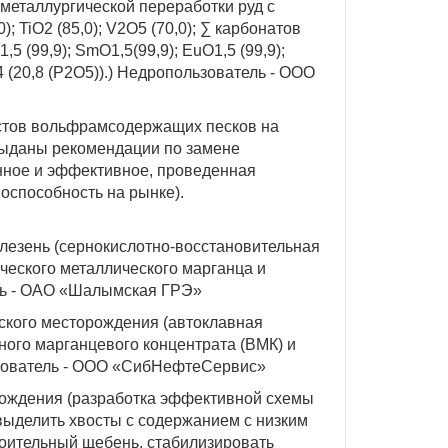
ометаллургической переработки руд с
 TiO2 (85,0); V2O5 (70,0); ∑ карбонатов
1,5 (99,9); SmO1,5(99,9); EuO1,5 (99,9);
 (20,8 (P2O5)).) Недропользователь - ООО
стов вольфрамсодержащих песков на
выданы рекомендации по замене
нное и эффективное, проведенная
оспособность на рынке).
лезень (сернокислотно-восстановительная
ческого металлического марганца и
ель - ОАО «Шалымская ГРЭ»
ского месторождения (автоклавная
ного марганцевого концентрата (ВМК) и
ьзователь - ООО «СибНефтеСервис»
рождения (разработка эффективной схемы
выделить хвосты с содержанием с низким
роительный щебень, стабилизировать