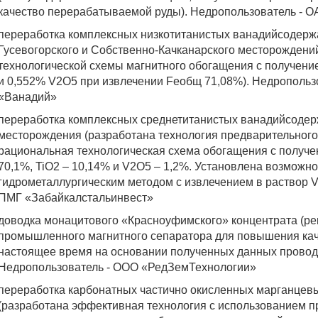
качество перерабатываемой руды). Недропользователь - 
переработка комплексных низкотитанистых ванадийсодерж
Гусевогорского и Собственно-Качканарского месторожден
технологической схемы магнитного обогащения с получени
и 0,552% V2O5 при извлечении Feобщ 71,08%). Недропольз
«Ванадий»
переработка комплексных среднетитанистых ванадийсодер
месторождения (разработана технология предварительного
рациональная технологическая схема обогащения с получе
70,1%, TiO2 – 10,14% и V2O5 – 1,2%. Установлена возможн
гидрометаллургическим методом с извлечением в раствор 
ПМГ «Забайкалстальинвест»
доводка монацитового «Красноуфимского» концентрата (р
промышленного магнитного сепаратора для повышения кач
настоящее время на основании полученных данных прово
Недропользователь - ООО «РедЗемТехнологии»
переработка карбонатных частично окисленных марганцевы
(разработана эффективная технология с использованием п