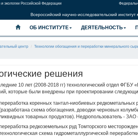
 и экологии Российской Федерации
Федеральн
Всероссийский научно-исследовательский институт
ОБ ИНСТИТУТЕ
ДЕЯТЕЛЬНОСТЬ
тательный центр
Технологии обогащения и переработки минерального сыр
огические решения
следние 10 лет (2008-2018 гг) технологический отдел ФГБУ
ий, которые были внедрены при проектировании следующи
переработка коренных тантал-ниобиевых редкометальных 
(разработана схема обогащения, доводки черновых колумби
ликвидных товарных продуктов). Недропользователь - 
переработка редкоземельных руд Томторского месторожден
технологическая схема гидрометаллургической переработки