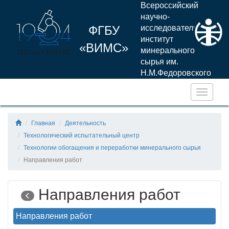
Всероссийский
научно-
ФГБУ
исследовательский
институт
«ВИМС»
минерального
сырья им.
Н.М.Федоровского
Навига
Главная
Деятельность
Технологический испытательный центр
Технологии обогащения и переработки минерального сырья
Направления работ
Направления работ
Направления работ