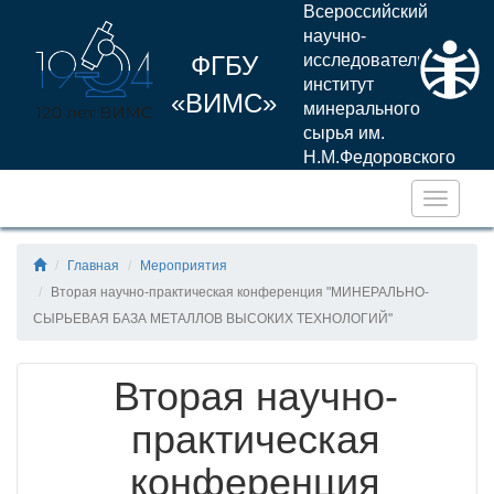
Всероссийский
научно-
ФГБУ
исследовательский
институт
«ВИМС»
минерального
сырья им.
Н.М.Федоровского
Навига
Главная
Мероприятия
Вторая научно-практическая конференция "МИНЕРАЛЬНО-
СЫРЬЕВАЯ БАЗА МЕТАЛЛОВ ВЫСОКИХ ТЕХНОЛОГИЙ"
Вторая научно-
практическая
конференция