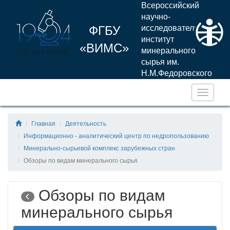
Всероссийский
научно-
ФГБУ
исследовательский
институт
«ВИМС»
минерального
сырья им.
Н.М.Федоровского
Навига
Главная
Деятельность
Информационно - аналитический центр по недропользованию
Минерально-сырьевой комплекс зарубежных стран
Обзоры по видам минерального сырья
Обзоры по видам
минерального сырья