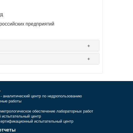
уд
российских предприятий
ь
- аналитический центр по недропользованию
чные работы
 метрологическое обеспечение лабораторных работ
й испытательный центр
сертификационный испытательный центр
отчеты