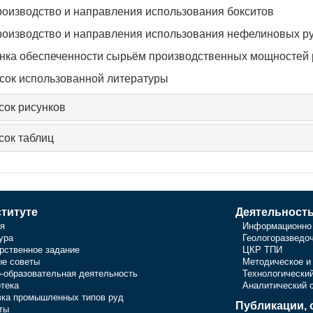
Производство и направления использования бокситов
Производство и направления использования нефелиновых р
енка обеспеченности сырьём производственных мощностей 
исок использованной литературы
сок рисунков
сок таблиц
титуте
Деятельност
я
Информационно 
ура
Геологоразведо
рственное задание
ЦКР ТПИ
е советы
Методическое и
-образовательная деятельность
Технологически
тека
Аналитический 
ка промышленных типов руд
Публикации, 
ты