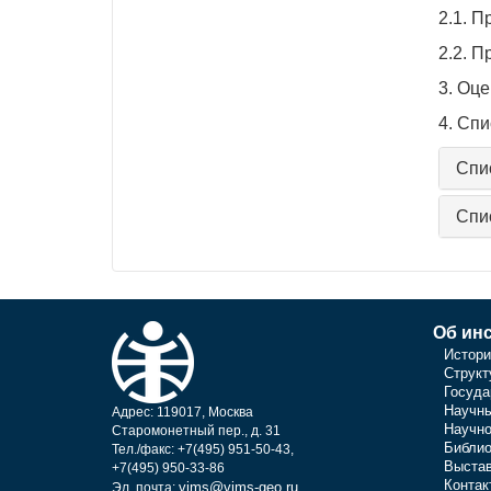
2.1. 
2.2. 
3. Оц
4. Сп
Спи
Спи
Об инс
Истори
Структ
Госуда
Научны
Адрес: 119017, Москва
Научно
Старомонетный пер., д. 31
Библио
Тел./факс: +7(495) 951-50-43,
Выстав
+7(495) 950-33-86
Контак
vims@vims-geo.ru
Эл. почта: