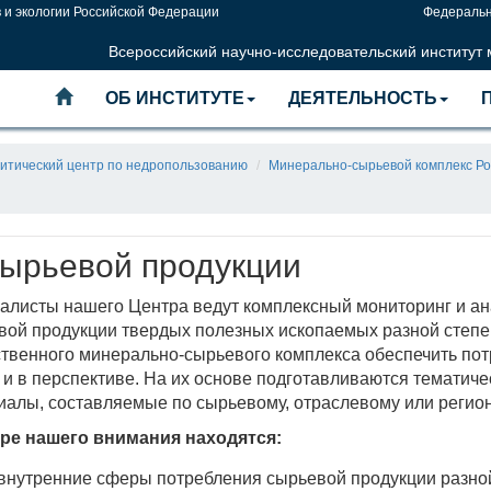
 и экологии Российской Федерации
Федеральн
Всероссийский научно-исследовательский институт
ОБ ИНСТИТУТЕ
ДЕЯТЕЛЬНОСТЬ
итический центр по недропользованию
Минерально-сырьевой комплекс Ро
ырьевой продукции
алисты нашего Центра ведут комплексный мониторинг и ан
вой продукции твердых полезных ископаемых разной степе
ственного минерально-сырьевого комплекса обеспечить по
 и в перспективе. На их основе подготавливаются темати
иалы, составляемые по сырьевому, отраслевому или регио
ре нашего внимания находятся:
внутренние сферы потребления сырьевой продукции разной