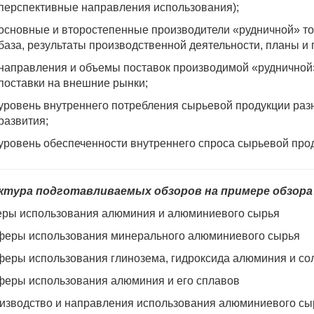
перспективные направления использования);
основные и второстепенные производители «рудничной» то
база, результаты производственной деятельности, планы и
направления и объемы поставок производимой «рудничной
поставки на внешние рынки;
уровень внутреннего потребления сырьевой продукции разн
развития;
уровень обеспеченности внутреннего спроса сырьевой прод
тура подготавливаемых обзоров на примере обзора
еры использования алюминия и алюминиевого сырья
Сферы использования минерального алюминиевого сырья
Сферы использования глинозема, гидроксида алюминия и с
Сферы использования алюминия и его сплавов
оизводство и направления использования алюминиевого сы