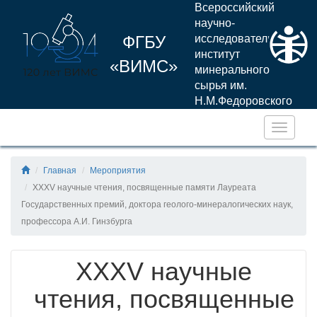
Всероссийский
научно-
ФГБУ
исследовательский
институт
«ВИМС»
минерального
сырья им.
Н.М.Федоровского
Навига
Главная
Мероприятия
XXXV научные чтения, посвященные памяти Лауреата
Государственных премий, доктора геолого-минералогических наук,
профессора А.И. Гинзбурга
XXXV научные
чтения, посвященные