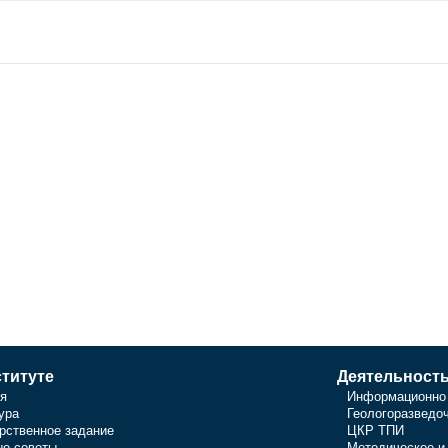
титуте
Деятельност
я
Информационно 
ура
Геологоразведо
рственное задание
ЦКР ТПИ
е советы
Методическое и