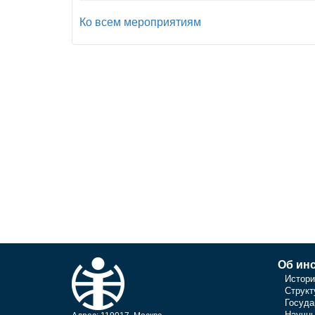
Ко всем мероприятиям
Об инс
Истори
Структ
Госуда
Научны