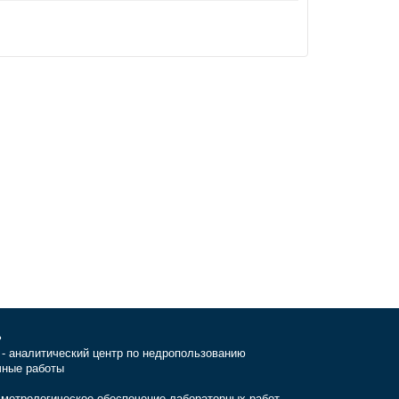
ь
- аналитический центр по недропользованию
чные работы
 метрологическое обеспечение лабораторных работ