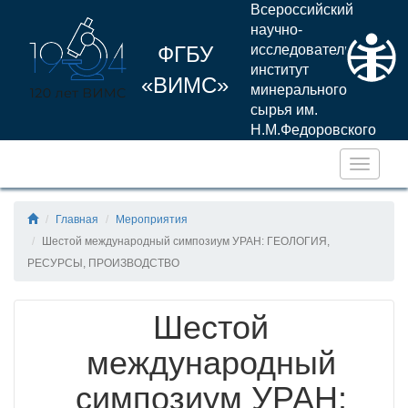
Всероссийский
научно-
ФГБУ
исследовательский
институт
«ВИМС»
минерального
сырья им.
Н.М.Федоровского
Навига
Главная
Мероприятия
Шестой международный симпозиум УРАН: ГЕОЛОГИЯ,
РЕСУРСЫ, ПРОИЗВОДСТВО
Шестой
международный
симпозиум УРАН: