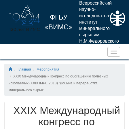
Всероссийский
научно-
ФГБУ
исследовательский
институт
«ВИМС»
минерального
сырья им.
Н.М.Федоровского
Навига
Главная
Мероприятия
XXIX Международный конгресс по обогащению полезных
ископаемых (XXIX IMPC 2018) "Добыча и переработка
минерального сырья"
XXIX Международный
конгресс по