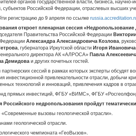
телей органов государственной власти, бизнеса, научно-и
, субъектов Российской Федерации, отраслевых высших уч
йти регистрацию до 9 апреля по ссылке
russia.accreditation
вания откроет пленарная сессия «Недропользование 
едседателя Правительства Российской Федерации
Виктори
й Федерации
Александра Александровича Козлова
, руков
Петрова
, губернатора Иркутской области
Игоря Ивановича
 генерального директора АК «АЛРОСА»
Павла Алексеевич
ча Демидова
и других почетных гостей.
 партнерских сессий в рамках которых эксперты обсудят 
я инвестиционной привлекательности отрасли, добычи кри
енных технологий и инноваций, привлечения кадров в отрас
онд прямых инвестиций, ФГБУ «ВИМС», ФГБУ «Росгеолфонд»
я Российского недропользования пройдут тематически
др «Современные вызовы геологической отрасли».
анами геологической отрасли.
еологического чемпионата «ГеоВызов».