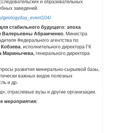
сследовательских и образовательных
ебных заведений.
.ru/geologyday_event104/
для стабильного будущего: эпоха
и Валерьевны Абрамченко
, Министра
одителя Федерального агентства по
 Кобзева
, исполнительного директора ГК
а Маринычева,
генерального директора
вопросы развития минерально-сырьевой базы,
тически важных видов полезных
ль и др.
, отраслевые вузы и другие организации.
е мероприятия: