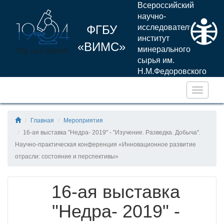
Всероссийский
научно-
ФГБУ
исследовательский
институт
«ВИМС»
минерального
сырья им.
Н.М.Федоровского
Навига
Главная
Мероприятия
16-ая выставка "Недра- 2019" - "Изучение. Разведка. Добыча".
Научно-практическая конференция «Инновационное развитие
отрасли: состояние и перспективы»
16-ая выставка
"Недра- 2019" -