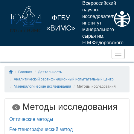
Всероссийский
научно-
ФГБУ
исследовательский
институт
«ВИМС»
минерального
сырья им.
Н.М.Федоровского
Навига
Главная
Деятельность
Аналитический сертификационный испытательный центр
Минералогические исследования
Методы исследования
Методы исследования
Оптические методы
Рентгенографический метод