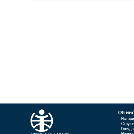
Об инс
Истори
Структ
Госуда
Научны