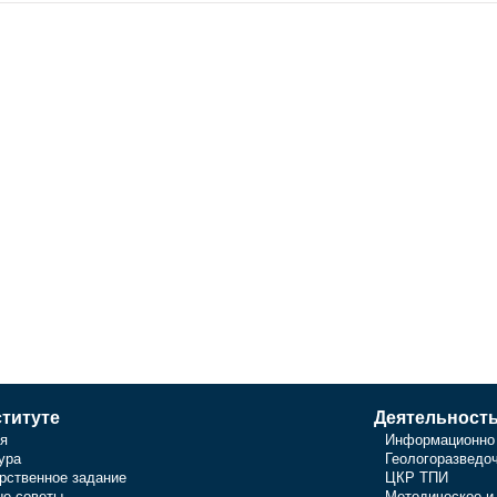
титуте
Деятельност
я
Информационно 
ура
Геологоразведо
рственное задание
ЦКР ТПИ
е советы
Методическое и