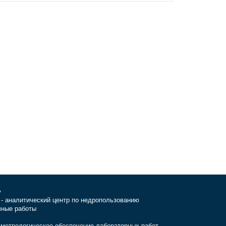
ь
- аналитический центр по недропользованию
чные работы
 метрологическое обеспечение лабораторных работ