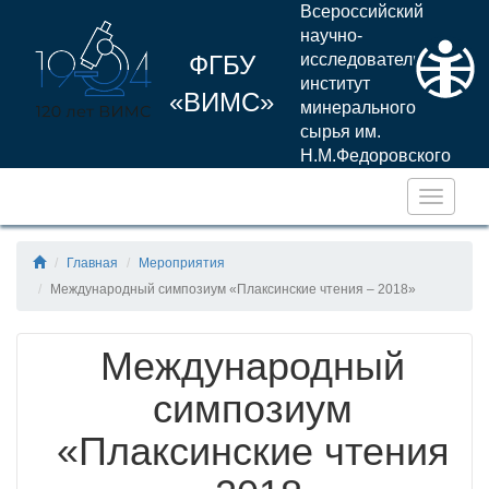
Всероссийский
научно-
ФГБУ
исследовательский
институт
«ВИМС»
минерального
сырья им.
Н.М.Федоровского
Навига
Главная
Мероприятия
Международный симпозиум «Плаксинские чтения – 2018»
Международный
симпозиум
«Плаксинские чтения