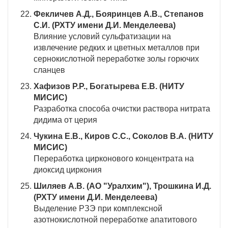
Фекличев А.Д., Бояринцев А.В., Степанов
С.И. (РХТУ имени Д.И. Менделеева)
Влияние условий сульфатизации на
извлечение редких и цветных металлов при
сернокислотной переработке золы горючих
сланцев
Хафизов Р.Р., Богатырева Е.В. (НИТУ
МИСИС)
Разработка способа очистки раствора нитрата
дидима от церия
Чукина Е.В., Киров С.С., Соколов В.А. (НИТУ
МИСИС)
Переработка цирконового концентрата на
диоксид циркония
Шиляев А.В. (АО "Уралхим"), Трошкина И.Д.
(РХТУ имени Д.И. Менделеева)
Выделение РЗЭ при комплексной
азотнокислотной переработке апатитового