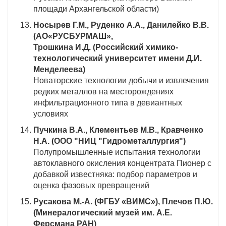
площади Архангельской области)
Носырев Г.М., Руденко А.А., Данилейко В.В.
(АО«РУСБУРМАШ»,
Трошкина И.Д.
(Российский химико-
технологический университет имени Д.И.
Менделеева)
Новаторские технологии добычи и извлечения
редких металлов на месторождениях
инфильтрационного типа в девиантных
условиях
Пучкина В.А., Клементьев М.В., Кравченко
Н.А. (ООО "НИЦ "Гидрометаллургия")
Полупромышленные испытания технологии
автоклавного окисления концентрата Пионер с
добавкой известняка: подбор параметров и
оценка фазовых превращений
Русакова М.-А. (ФГБУ «ВИМС»), Плечов П.Ю.
(Минералогический музей им. А.Е.
Ферсмана РАН)