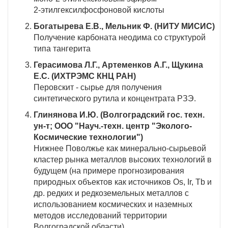
2-этилгексилфосфоновой кислоты
Богатырева Е.В., Мельник Ф. (НИТУ МИСИС)
Получение карбоната неодима со структурой
типа тангерита
Герасимова Л.Г., Артеменков А.Г., Щукина
Е.С. (ИХТРЭМС КНЦ РАН)
Перовскит - сырье для получения
синтетического рутила и концентрата РЗЭ.
Глинянова И.Ю. (Волгоградский гос. техн.
ун-т; ООО "Науч.-техн. центр "Эколого-
Космические технологии")
Нижнее Поволжье как минерально-сырьевой
кластер рынка металлов высоких технологий в
будущем (на примере прогнозирования
природных объектов как источников Os, Ir, Tb и
др. редких и редкоземельных металлов с
использованием космических и наземных
методов исследований территории
Волгоградской области)