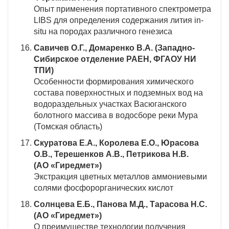
Опыт применения портативного спектрометра
LIBS для определения содержания лития in-
situ на породах различного генезиса
Савичев О.Г., Домаренко В.А. (Западно-
Сибирское отделение РАЕН, ФГАОУ НИ
ТПИ)
Особенности формирования химического
состава поверхностных и подземных вод на
водораздельных участках Васюганского
болотного массива в водосборе реки Мура
(Томская область)
Скуратова Е.А., Королева Е.О., Юрасова
О.В., Терешенков А.В., Петрикова Н.В.
(АО «Гиредмет»)
Экстракция цветных металлов аммониевыми
солями фосфорорганических кислот
Солнцева Е.Б., Панова М.Д.,
Тарасова Н.С.
(АО «Гиредмет»)
О преимуществе технологии получения