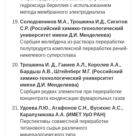
гидроксида бериллия с использованием
метода мембранного электродиализа
Солодовников М.А., Трошкина И.Д., Сигитов
С.Р. (Российский химико-технологический
университет имени Д.И. Менделеева)
Сорбция молибдена из раствора переработки
полупродукта комплексной переработки рений-
никелевого суперсплава
Трошкина И. Д., Гакиев А.Л., Королев А.А.,
Бардыш А.В., Штейнберг М.Г. (Российский
химико-технологический университет
имени Д.И. Менделеева)
Сорбция редких элементов при переработке
концентрата конденсации фумарольных газов
Удоева Л.Ю., Агафонов С.Н., Вусихис А.С.,
Карапузикова А.А. (ИМЕТ УрО РАН)
Перспективы совместной переработки
титанового сырья различного
минералогического типа