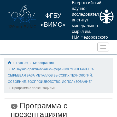
Всероссийский
научно-
ФГБУ
исследовательский
институт
«ВИМС»
минерального
сырья им.
Н.М.Федоровского
Навига
Главная
Мероприятия
IV Научно-практическая конференция "МИНЕРАЛЬНО-
СЫРЬЕВАЯ БАЗА МЕТАЛЛОВ ВЫСОКИХ ТЕХНОЛОГИЙ:
ОСВОЕНИЕ, ВОСПРОИЗВОДСТВО, ИСПОЛЬЗОВАНИЕ"
Программа с презентациями
Программа с
презентациями