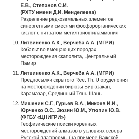
Е.В., Степанов С.И.
(РХТУ имени Д.И. Менделеева)
Разделение редкоземельных элементов
синергетными смесями фосфорорганических
кислот с нитратом метилтриоктиламмония
Литвиненко А.К., Верчеба А.А. (МГРИ)
Кобальт во вмещающих породах
месторождения скаполита, Центральный
Памир
Литвиненко А.К., Верчеба А.А. (МГРИ)
Предпосылки скрытого Ree, Th, U оруденения
на месторождении бирюзы Бирюзакан,
Карамазар, Срединный Тянь-Шань
Мишенин С.Г., Гурьев В.А., Микоев И.И.,
Юрченко О.С., Зюзин Ю.М., Утюпин Ю.В.
(ФГБУ «ЦНИГРИ»)
Геофизические поиски коренных
месторождений алмазов в условиях севера
Русской платформы (на примере Важской