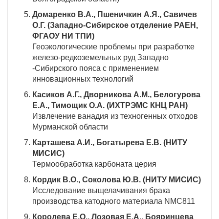
Домаренко В.А., Пшеничкин А.Я., Савичев
О.Г. (Западно-Сибирское отделение РАЕН,
ФГАОУ НИ ТПИ)
Геоэкологические проблемы при разработке
железо-редкоземельных руд Западно
-Сибирского пояса с применением
инновационных технологий
Касиков А.Г., Дворникова А.М., Белогурова
Е.А., Тимощик О.А. (ИХТРЭМС КНЦ РАН)
Извлечение ванадия из техногенных отходов
Мурманской области
Карташева А.И., Богатырева Е.В. (НИТУ
МИСИС)
Термообработка карбоната церия
Кордик В.О., Соколова Ю.В. (НИТУ МИСИС)
Исследование выщелачивания брака
производства катодного материала NMC811
Королева Е.О., Лозовая Е.А., Бояринцева